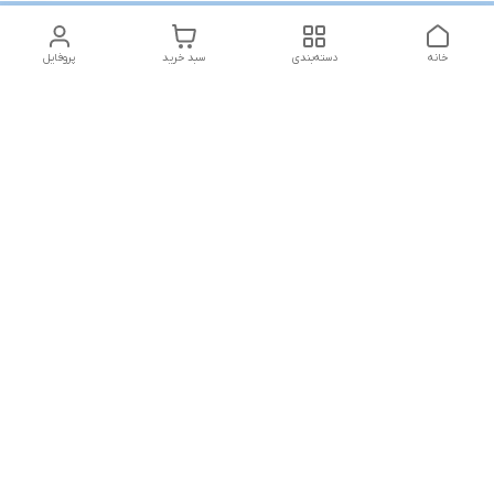
خانه
دسته‌بندی
سبد خرید
پروفایل
همه روزه از ساعت ۱۰ الی ۱۳ _ و ۱۸ الی ۲۱ پاسخگوی شما هستیم به
جز ایام تعطیل
شماره تماس
09930509241