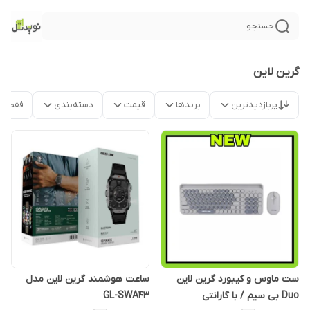
جستجو
گرین لاین
پربازدیدترین
برندها
قیمت
دسته‌بندی
فقط م
ست ماوس و کیبورد گرین لاین
ساعت هوشمند گرین لاین مدل
Duo بی سیم / با گارانتی
GL-SWA43