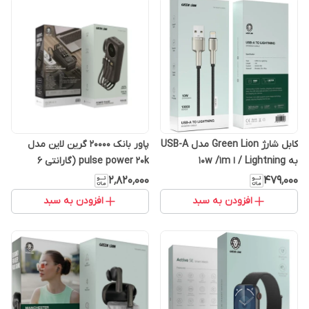
کابل شارژ Green Lion مدل USB-A
پاور بانک 20000 گرین لاین مدل
به Lightning / ا 10w /1m
pulse power 20k (گارانتی 6
ماهه)
۲٬۸۲۰٬۰۰۰
۴۷۹٬۰۰۰
افزودن به سبد
افزودن به سبد