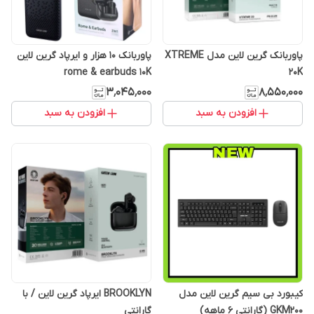
پاوربانک گرین لاین مدل XTREME
پاوربانک 10 هزار و ایرپاد گرین لاین
rome & earbuds 10K
20K
۳٬۰۴۵٬۰۰۰
۸٬۵۵۰٬۰۰۰
افزودن به سبد
افزودن به سبد
کیبورد بی سیم گرین لاین مدل
BROOKLYN ایرپاد گرین لاین / با
GKM200 (گارانتی 6 ماهه)
گارانتی