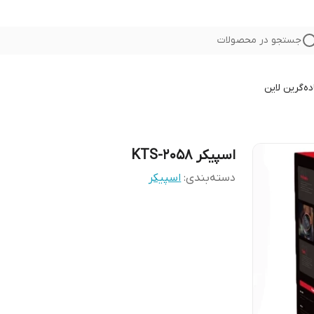
جستجو در محصولات
ده
گرین لاین
اسپیکر KTS-2058
دسته‌بندی
:
اسپیکر