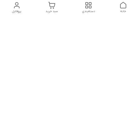
خانه
دسته‌بندی
سبد خرید
پروفایل
همه روزه از ساعت ۱۰ الی ۱۳ _ و ۱۸ الی ۲۱ پاسخگوی شما هستیم به
جز ایام تعطیل
شماره تماس
09930509241