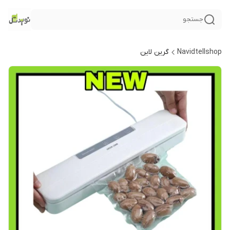
جستجو
Navidtellshop
گرین لاین