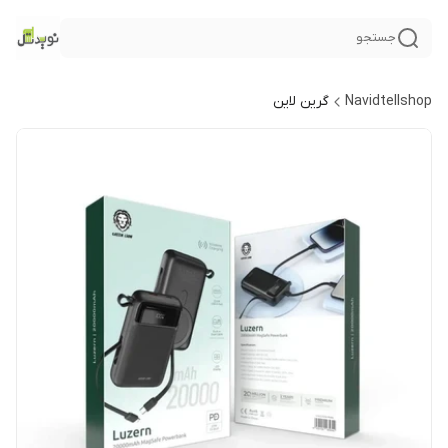
جستجو
Navidtellshop
گرین لاین