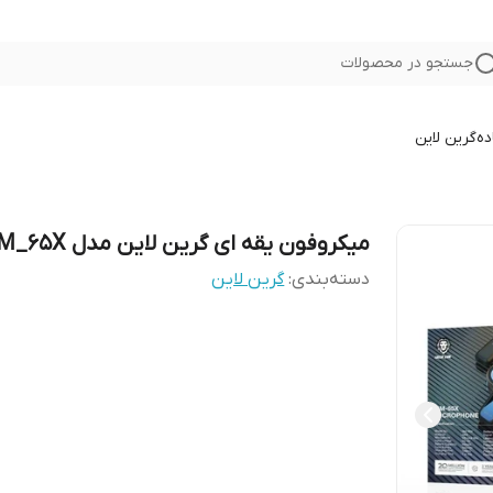
جستجو در محصولات
ده
گرین لاین
میکروفون یقه ای گرین لاین مدل GM_65X
دسته‌بندی
:
گرین لاین