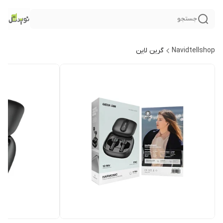
جستجو
Navidtellshop
گرین لاین